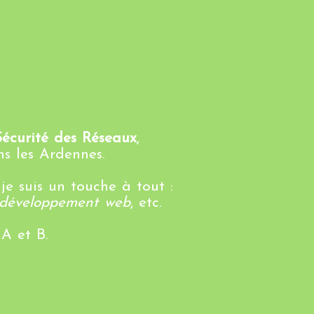
écurité des Réseaux
,
s les Ardennes.
e suis un touche à tout :
, développement web
, etc.
 A et B.