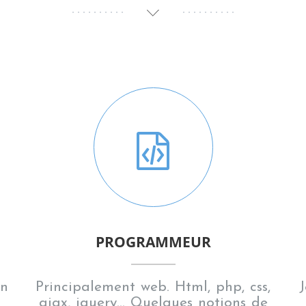
PROGRAMMEUR
on
Principalement web. Html, php, css,
J
ajax, jquery... Quelques notions de