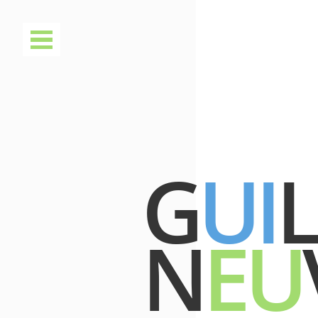
G
UI
N
EU